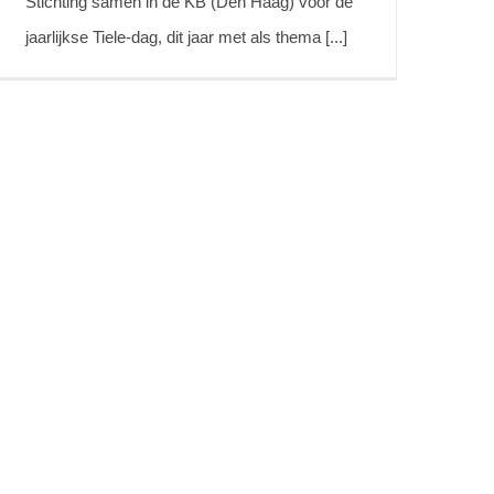
Stichting samen in de KB (Den Haag) voor de
jaarlijkse Tiele-dag, dit jaar met als thema [...]