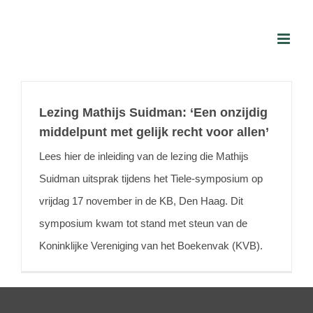
Skip
to
content
Lezing Mathijs Suidman: ‘Een onzijdig
middelpunt met gelijk recht voor allen’
Lees hier de inleiding van de lezing die Mathijs
Suidman uitsprak tijdens het Tiele-symposium op
vrijdag 17 november in de KB, Den Haag. Dit
symposium kwam tot stand met steun van de
Koninklijke Vereniging van het Boekenvak (KVB).