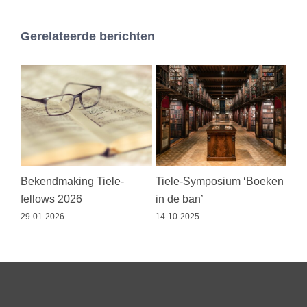
Gerelateerde berichten
Bekendmaking Tiele-
Tiele-Symposium ‘Boeken
Tie
fellows 2026
in de ban’
lez
29-01-2026
14-10-2025
03-